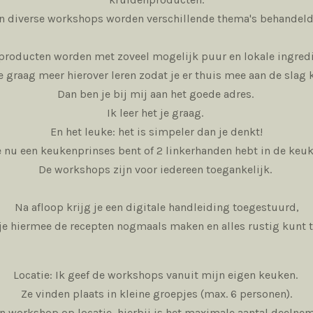
In diverse workshops worden verschillende thema's behandeld
 producten worden met zoveel mogelijk puur en lokale ingred
e graag meer hierover leren zodat je er thuis mee aan de slag
Dan ben je bij mij aan het goede adres.
Ik leer het je graag.
En het leuke: het is simpeler dan je denkt!
e nu een keukenprinses bent of 2 linkerhanden hebt in de ke
De workshops zijn voor iedereen toegankelijk.
Na afloop krijg je een digitale handleiding toegestuurd,
je hiermee de recepten nogmaals maken en alles rustig kunt 
Locatie: Ik geef de workshops vanuit mijn eigen keuken.
Ze vinden plaats in kleine groepjes (max. 6 personen).
n workshop op locatie, hierbij is het maximale aantal deelne