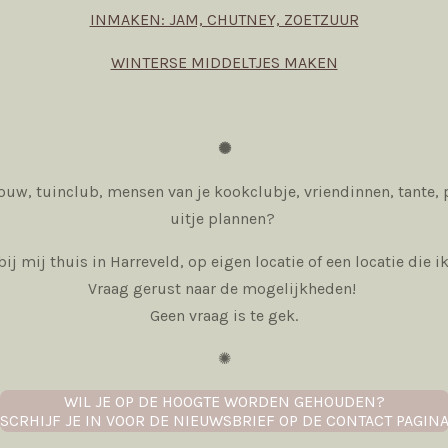
INMAKEN: JAM, CHUTNEY, ZOETZUUR
WINTERSE MIDDELTJES MAKEN
✺
ouw, tuinclub, mensen van je kookclubje, vriendinnen, tante, p
uitje plannen?
bij mij thuis in Harreveld, op eigen locatie of een locatie die i
Vraag gerust naar de mogelijkheden!
Geen vraag is te gek.
✺
WIL JE OP DE HOOGTE WORDEN GEHOUDEN?
SCRHIJF JE IN VOOR DE NIEUWSBRIEF OP DE CONTACT PAGIN