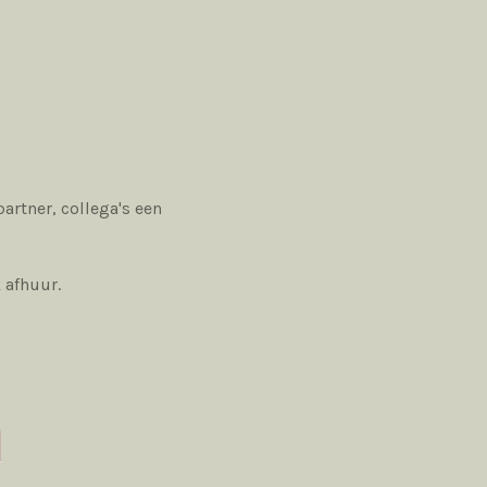
artner, collega's een
k afhuur.
A