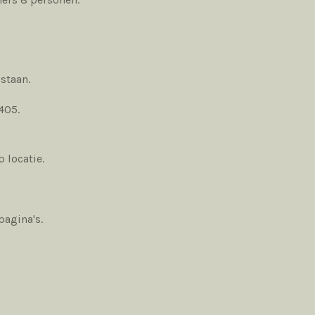
 staan.
7405.
p locatie.
pagina's.