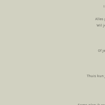
Alles
Wil j
Of j
Thuis kun 
Soms plan ik ee