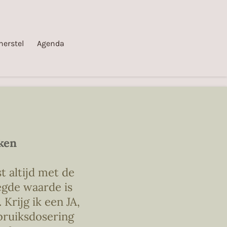
herstel
Agenda
aken
t altijd met de
egde waarde is
Krijg ik een JA,
ebruiksdosering