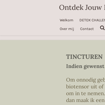
Ontdek Jouw 
Ga
direct
naar
Welkom
DETOX CHALLE
de
Over mij
Contact
hoofdinhoud
TINCTUREN
Indien gewenst 
Om onnodig gebr
biotensor uit o
om in te nemen. 
dan maak ik een