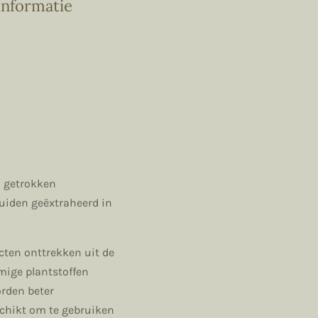
 informatie
n getrokken
uiden geëxtraheerd in
cten onttrekken uit de
mmige plantstoffen
orden beter
schikt om te gebruiken