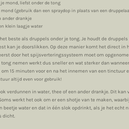
 je mond, liefst onder de tong
e mond (gebruik dan een spraydop in plaats van een druppelaa
en ander drankje
een klein laagje water
het beste als druppels onder je tong. Je houdt de druppels
est kan je doorslikken. Op deze manier komt het direct in
t eerst door het spijsverteringssysteem moet om opgenom
e tong nemen werkt dus sneller en wat sterker dan wanneer
is om 15 minuten voor en na het innemen van een tinctuur e
tuur altijd even voor gebruik!
ook verdunnen in water, thee of een ander drankje. Dit kan
Soms werkt het ook om er een shotje van te maken, waarbij
 beetje water en dat in één slok opdrinkt, als je het echt n
s dicht.