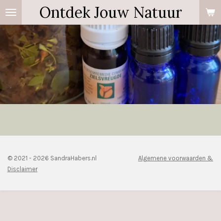
Ontdek Jouw Natuur
Ga
direct
naar
de
hoofdinhoud
© 2021 - 2026 SandraHabers.nl
Algemene voorwaarden &
Disclaimer